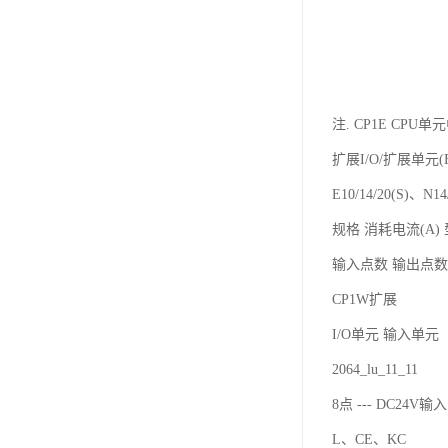
注. CP1E CPU单
扩展I/O/扩展单元(E
E10/14/20(S)、N
规格 消耗电流(A)
输入点数 输出点数 
CP1W扩展
I/O单元 输入单元
2064_lu_11_11
8点 --- DC24V输入
L、CE、KC