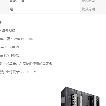
青岛,上海
是否进口
是
发货周期
件
号 海外规格
、 高7.3mm PFP-50N -
 PFP-100N
 PFP-100N2
N导轨上的单元左右错位而使用的固定板
板为1个订货单位。 PFP-M