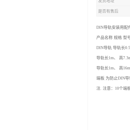
发货地址
是否有售后
DIN导轨安装用配
产品名称 规格 型
DIN导轨 导轨长0.5m
导轨长1m、 高7.3mm
导轨长1m、 高16mm
端板 为防止DI
注. 注意：10个端