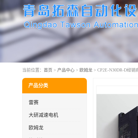
当前位置：
首页
>
产品中心
>
欧姆龙
> CP2E-N30DR-D经销
产品分类
雷赛
大研减速电机
欧姆龙