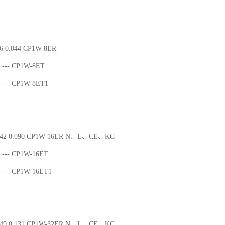
6 0.044 CP1W-8ER
--- CP1W-8ET
--- CP1W-8ET1
042 0.090 CP1W-16ER N、L、CE、KC
--- CP1W-16ET
--- CP1W-16ET1
049 0.131 CP1W-32ER N、L、CE、KC