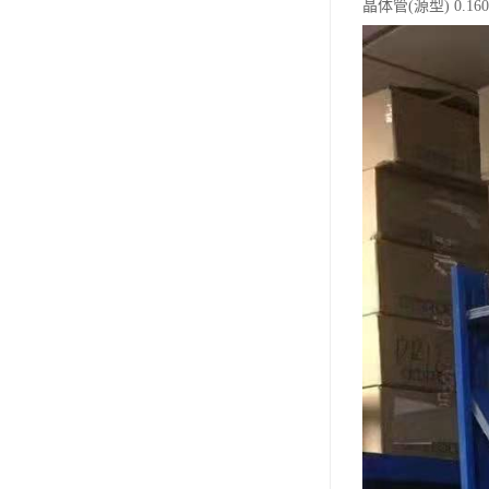
晶体管(源型) 0.160 