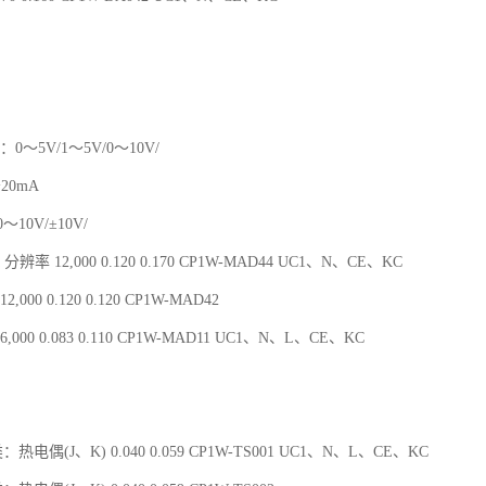
：0～5V/1～5V/0～10V/
～20mA
10V/±10V/
分辨率 12,000 0.120 0.170 CP1W-MAD44 UC1、N、CE、KC
,000 0.120 0.120 CP1W-MAD42
,000 0.083 0.110 CP1W-MAD11 UC1、N、L、CE、KC
：热电偶(J、K) 0.040 0.059 CP1W-TS001 UC1、N、L、CE、KC