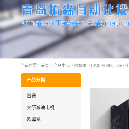
当前位置：
首页
>
产品中心
>
欧姆龙
> CP2E-N40DT-D专业
产品分类
雷赛
大研减速电机
欧姆龙