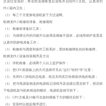
次原位安装好，将全部连接恢复后送电并启动PLC主机。认真清扫
PLC箱内卫生；
（2） 每三个月更换电源机架下方过滤网。
欧姆龙PLC检修前准备、检修规程
（1） 检修前准备好工具；
（2） 为保障元件的功能不出故障及模板不损坏，必须用保护装置及
认真作防静电准备工作；
（3） 检修前与调度和操作工联系好，需挂检修牌处挂好检修牌。
欧姆龙PLC设备拆装顺序及方法
（1） 停机检修，必须两个人以上监护操作；
（2） 把CPU前面板上的方式选择开关从“运行”转到“停”位置；
（3） 关闭PLC供电的总电源，然后关闭其它给模坂供电的电源；
（4） 把与电源架相连的电源线记清线号及连接位置后拆下，然后拆
下电源机架与机柜相连的螺丝，电源机架就可拆下；
（5） CPU主板及I/0板可在旋转模板下方的螺丝后拆下；
（6） 安装时以相反顺序进行。