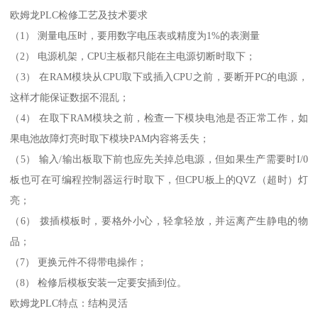
欧姆龙PLC检修工艺及技术要求
（1） 测量电压时，要用数字电压表或精度为1%的表测量
（2） 电源机架，CPU主板都只能在主电源切断时取下；
（3） 在RAM模块从CPU取下或插入CPU之前，要断开PC的电源，
这样才能保证数据不混乱；
（4） 在取下RAM模块之前，检查一下模块电池是否正常工作，如
果电池故障灯亮时取下模块PAM内容将丢失；
（5） 输入/输出板取下前也应先关掉总电源，但如果生产需要时I/0
板也可在可编程控制器运行时取下，但CPU板上的QVZ（超时）灯
亮；
（6） 拨插模板时，要格外小心，轻拿轻放，并运离产生静电的物
品；
（7） 更换元件不得带电操作；
（8） 检修后模板安装一定要安插到位。
欧姆龙PLC特点：结构灵活