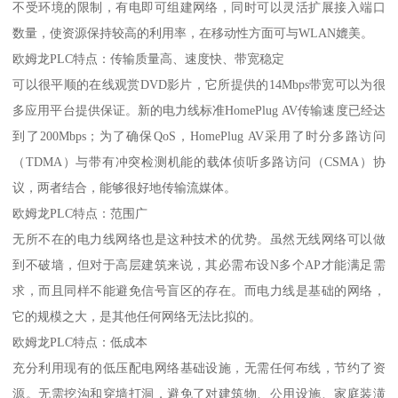
不受环境的限制，有电即可组建网络，同时可以灵活扩展接入端口
数量，使资源保持较高的利用率，在移动性方面可与WLAN媲美。
欧姆龙PLC特点：传输质量高、速度快、带宽稳定
可以很平顺的在线观赏DVD影片，它所提供的14Mbps带宽可以为很
多应用平台提供保证。新的电力线标准HomePlug AV传输速度已经达
到了200Mbps；为了确保QoS，HomePlug AV采用了时分多路访问
（TDMA）与带有冲突检测机能的载体侦听多路访问（CSMA）协
议，两者结合，能够很好地传输流媒体。
欧姆龙PLC特点：范围广
无所不在的电力线网络也是这种技术的优势。虽然无线网络可以做
到不破墙，但对于高层建筑来说，其必需布设N多个AP才能满足需
求，而且同样不能避免信号盲区的存在。而电力线是基础的网络，
它的规模之大，是其他任何网络无法比拟的。
欧姆龙PLC特点：低成本
充分利用现有的低压配电网络基础设施，无需任何布线，节约了资
源。无需挖沟和穿墙打洞，避免了对建筑物、公用设施、家庭装潢