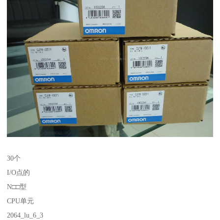
30个
I/O点的
N□□型
CPU单元
2064_lu_6_3