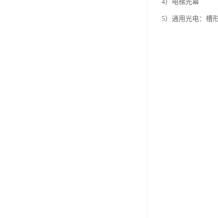
4）电梯光幕
5）通用光电：槽