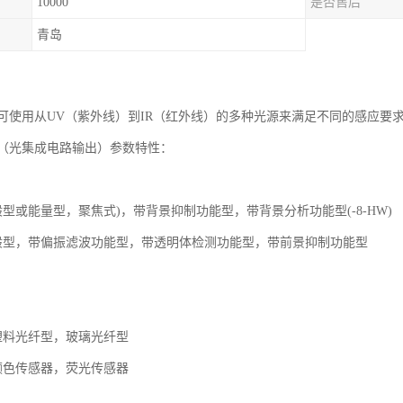
10000
是否售后
青岛
可使用从UV（紫外线）到IR（红外线）的多种光源来满足不同的感应要
（光集成电路输出）参数特性：
型或能量型，聚焦式)，带背景抑制功能型，带背景分析功能型(-8-HW)
般型，带偏振滤波功能型，带透明体检测功能型，带前景抑制功能型
塑料光纤型，玻璃光纤型
颜色传感器，荧光传感器