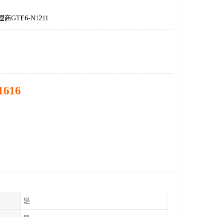
商GTE6-N1211
1616
是