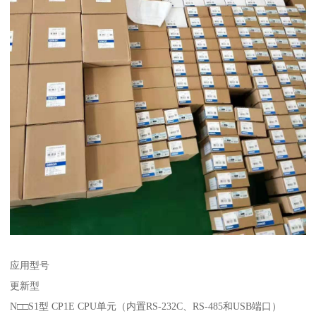
应用型号
更新型
N□□S1型 CP1E CPU单元（内置RS-232C、RS-485和USB端口）