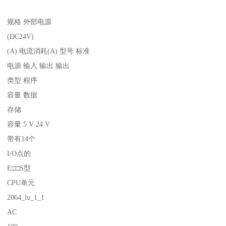
规格 外部电源
(DC24V)
(A) 电流消耗(A) 型号 标准
电源 输入 输出 输出
类型 程序
容量 数据
存储
容量 5 V 24 V
带有14个
I/O点的
E□□S型
CPU单元
2064_lu_1_1
AC