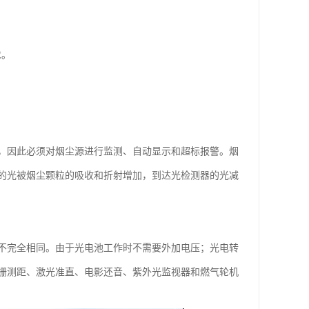
求。
，因此必须对烟尘源进行监测、自动显示和超标报警。烟
的光被烟尘颗粒的吸收和折射增加，到达光检测器的光减
不完全相同。由于光电池工作时不需要外加电压；光电转
栅测距、激光准直、电影还音、紫外光监视器和燃气轮机