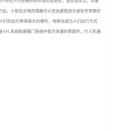
检测户外的人行扶梯所处环境比较恶劣，会受到灰尘，水雾
梯行业。小型化光电传感器可以完全避免因为误信号导致的
展为人们的出行带来极大的便利，地铁也成为人们出行方式
是AFC系统和屏蔽门系统中极为关键的零部件，行人的通