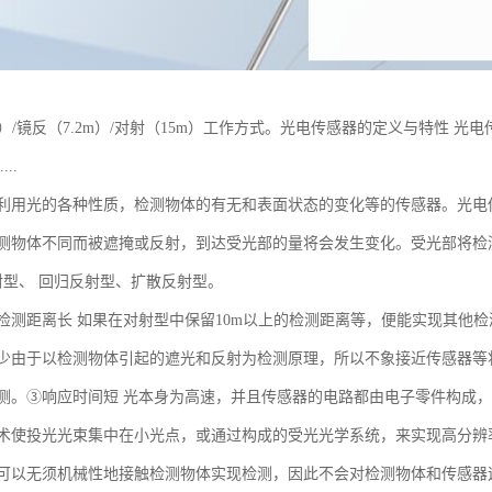
m）/镜反（7.2m）/对射（15m）工作方式。光电传感器的定义与特性
..
利用光的各种性质，检测物体的有无和表面状态的变化等的传感器。光电
测物体不同而被遮掩或反射，到达受光部的量将会发生变化。受光部将检
射型、 回归反射型、扩散反射型。
检测距离长 如果在对射型中保留10m以上的检测距离等，便能实现其他
少由于以检测物体引起的遮光和反射为检测原理，所以不象接近传感器等将
测。③响应时间短 光本身为高速，并且传感器的电路都由电子零件构成
术使投光光束集中在小光点，或通过构成的受光光学系统，来实现高分辨
可以无须机械性地接触检测物体实现检测，因此不会对检测物体和传感器