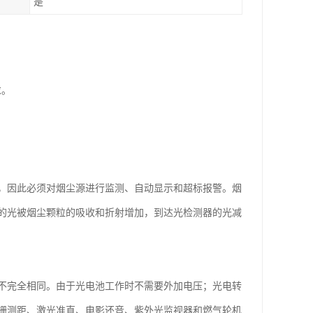
是
求。
，因此必须对烟尘源进行监测、自动显示和超标报警。烟
的光被烟尘颗粒的吸收和折射增加，到达光检测器的光减
不完全相同。由于光电池工作时不需要外加电压；光电转
栅测距、激光准直、电影还音、紫外光监视器和燃气轮机