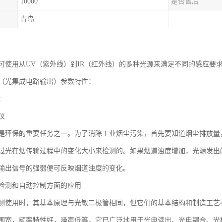
10000
是否售后
青岛
可使用从UV（紫外线）到IR（红外线）的多种光源来满足不同的感应要
（光集成电路输出）参数特性：
：
仪
是环保的重要任务之一。为了消除工业烟尘污染，首先要知道烟尘排放量
过光在烟传输过程中的变化大小来检测的。如果烟道浊度增加，光源发出
输出信号的强弱便可反映烟道浊度的变化。
检测和自动控制方面的应用
测使用时，其基本原理与光敏二极管相同，但它们的基本结构和制造工艺
围宽，频率特性好，噪声低等，它已广泛地用于光电读出、光电耦合、光