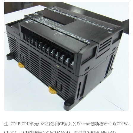
注. CP1E CPU单元中不能使用CP系列的Ethernet选项板Ver.1.0(CP1W-
CIF41)、LCD选项板(CP1W-DAM01)、存储盒(CP1W-ME05M)。