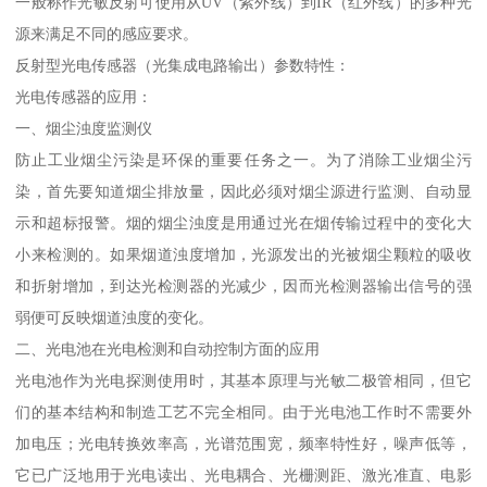
一般称作光敏反射可使用从UV（紫外线）到IR（红外线）的多种光
源来满足不同的感应要求。
反射型光电传感器（光集成电路输出）参数特性：
光电传感器的应用：
一、烟尘浊度监测仪
防止工业烟尘污染是环保的重要任务之一。为了消除工业烟尘污
染，首先要知道烟尘排放量，因此必须对烟尘源进行监测、自动显
示和超标报警。烟的烟尘浊度是用通过光在烟传输过程中的变化大
小来检测的。如果烟道浊度增加，光源发出的光被烟尘颗粒的吸收
和折射增加，到达光检测器的光减少，因而光检测器输出信号的强
弱便可反映烟道浊度的变化。
二、光电池在光电检测和自动控制方面的应用
光电池作为光电探测使用时，其基本原理与光敏二极管相同，但它
们的基本结构和制造工艺不完全相同。由于光电池工作时不需要外
加电压；光电转换效率高，光谱范围宽，频率特性好，噪声低等，
它已广泛地用于光电读出、光电耦合、光栅测距、激光准直、电影