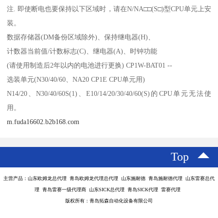
注. 即使断电也要保持以下区域时，请在N/NA□□(S□)型CPU单元上安
装。
数据存储器(DM备份区域除外)、保持继电器(H)、
计数器当前值/计数标志(C)、继电器(A)、时钟功能
(请使用制造后2年以内的电池进行更换) CP1W-BAT01 --
选装单元(N30/40/60、NA20 CP1E CPU单元用)
N14/20、N30/40/60S(1)、E10/14/20/30/40/60(S)的CPU单元无法使
用。
m.fuda16602.b2b168.com
Top
主营产品：山东欧姆龙总代理 青岛欧姆龙代理总代理 山东施耐德 青岛施耐德代理 山东雷赛总代
理 青岛雷赛一级代理商 山东SICK总代理 青岛SICK代理 雷赛代理
版权所有：青岛拓森自动化设备有限公司