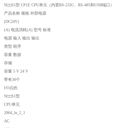
N□□S1型 CP1E CPU单元（内置RS-232C、RS-485和USB端口）
产品名称 规格 外部电源
(DC24V)
(A) 电流消耗(A) 型号 标准
电源 输入 输出 输出
类型 程序
容量 数据
存储
容量 5 V 24 V
带有30个
I/O点的
N□□S1型
CPU单元
2064_lu_2_1
AC