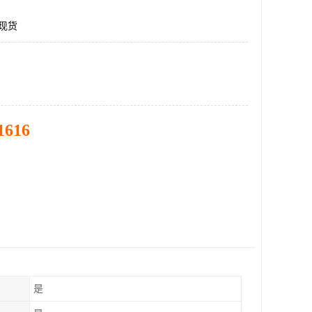
2现货
1616
是