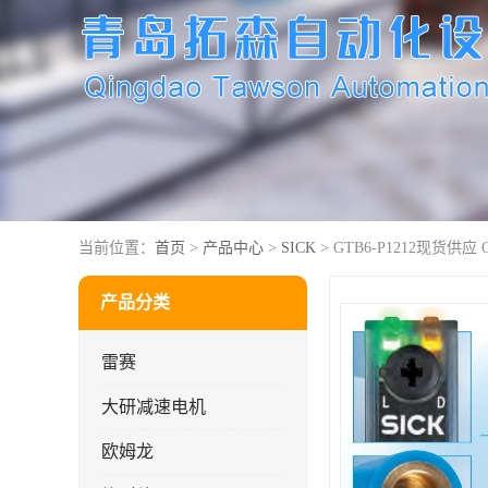
当前位置：
首页
>
产品中心
>
SICK
> GTB6-P1212现货供应 
产品分类
雷赛
大研减速电机
欧姆龙