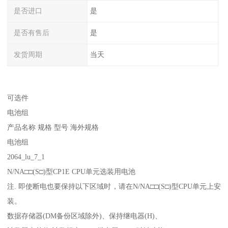
是否进口
是
是否有售后
是
发货周期
当天
可选件
电池组
产品名称 规格 型号 海外规格
电池组
2064_lu_7_1
N/NA□□(S□)型CP1E CPU单元选装用电池
注. 即使断电也要保持以下区域时，请在N/NA□□(S□)型CPU单元上安
装。
数据存储器(DM备份区域除外)、保持继电器(H)、