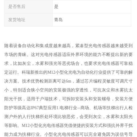
是否售后
是
发货地址
青岛
随着设备自动化和集成度越来越高，紧凑型光电传感器越来越受到
市场的青睐。这对光电传感器适应外界环境的能力不断提出新的要
求，比如灰尘，水雾和强光等恶劣场合，也要求光电传感器可靠稳
定运行。科瑞新推出的M12小型化光电为自动化行业提供了可靠的解
决方案。技术优势检测距离可达6m，通过芯片编程灵敏度可调尺寸
小，特别适合狭小空间的安装极强的穿透性，可抗灰尘和水雾抗太
阳光干扰，适用于户瑞技术，可拆卸安装头和安装螺母，安装方便
防护等级高达IP67典型应用1.电梯行业--商场、机场等扶梯出行人检
测户外的人行扶梯所处环境比较恶劣，会受到灰尘，水雾和太阳光
等影响。M12小型化光电传感器凭借便捷的安装方式和强抗外界干扰
能力成为扶梯行业。小型化光电传感器可以完全避免因为误信号导