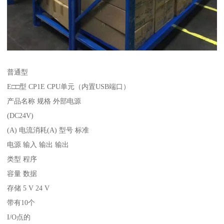
普通型
E□□型 CP1E CPU单元（内置USB端口）
产品名称 规格 外部电源
(DC24V)
(A) 电流消耗(A) 型号 标准
电源 输入 输出 输出
类型 程序
容量 数据
存储 5 V 24 V
带有10个
I/O点的