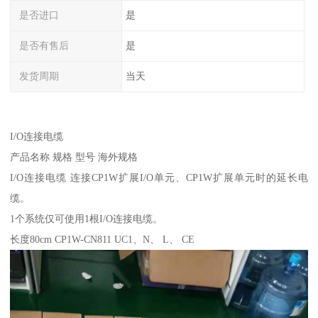
是否进口
是
是否有售后
是
发货周期
当天
I/O连接电缆
产品名称 规格 型号 海外规格
I/O连接电缆 连接CP1W扩展I/O单元、CP1W扩展单元时的延长电
缆。
1个系统仅可使用1根I/O连接电缆。
长度80cm CP1W-CN811 UC1、N、 L、 CE