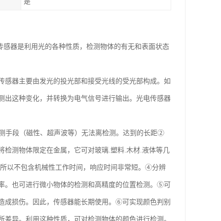
是
 光电传感器是利用光的各种性质，检测物体的有无和表面状态
传感器主要由发光的投光部和接受光线的受光部构成。如
测出这种变化，并转换为电气信号进行输出。光电传感器
检测手段（磁性、超声波等）无法离检测。达到的长距②
检测物体限定在金属，它可对玻璃.塑料.木材.液体等几
，所以不包含机械性工作时间，响应时间非常短。④分辨
率。也可进行微小物体的检测和高精度的位置检测。⑤可
造成损伤。因此，传感器能长期使用。⑥可实现颜色判别
所差异。利用这种性质，可对检测物体的颜色进行检测。