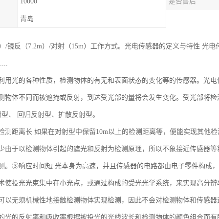
10000
是否售后
青岛
m）/镜反（7.2m）/对射（15m）工作方式。光电传感器的定义与特性
..
利用光的各种性质，检测物体的有无和表面状态的变化等的传感器。光电
测物体不同而被遮掩或反射，到达受光部的量将会发生变化。受光部将检
射型、 回归反射型、扩散反射型。
检测距离长 如果在对射型中保留10m以上的检测距离等，便能实现其他
少由于以检测物体引起的遮光和反射为检测原理，所以不象接近传感器等将
测。③响应时间短 光本身为高速，并且传感器的电路都由电子零件构成
术使投光光束集中在小光点，或通过构成的受光光学系统，来实现高分辨
可以无须机械性地接触检测物体实现检测，因此不会对检测物体和传感器
的光的反射率和吸收率根据被投光的光线波长和检测物体的颜色组合而有