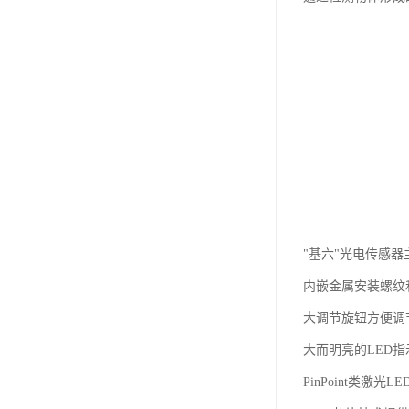
"基六"光电传感器
内嵌金属安装螺纹和
大调节旋钮方便调
大而明亮的LED
PinPoint类激