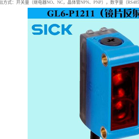
方式：开关量（继电器NO、NC，晶体管NPN、PNP），数字量（RS48