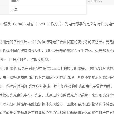
10000
是否售后
青岛
m）/镜反（7.2m）/对射（15m）工作方式。光电传感器的定义与特性
..
利用光的各种性质，检测物体的有无和表面状态的变化等的传感器。光电
测物体不同而被遮掩或反射，到达受光部的量将会发生变化。受光部将检
射型、 回归反射型、扩散反射型。
检测距离长 如果在对射型中保留10m以上的检测距离等，便能实现其他
少由于以检测物体引起的遮光和反射为检测原理，所以不象接近传感器等将
测。③响应时间短 光本身为高速，并且传感器的电路都由电子零件构成
术使投光光束集中在小光点，或通过构成的受光光学系统，来实现高分辨
可以无须机械性地接触检测物体实现检测，因此不会对检测物体和传感器
的光的反射率和吸收率根据被投光的光线波长和检测物体的颜色组合而有