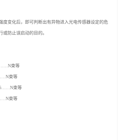
强度变化后，即可判断出有异物进入光电传感器设定的危
行或防止误启动的目的。
6……N束等
……N束等
6……N束等
……N束等