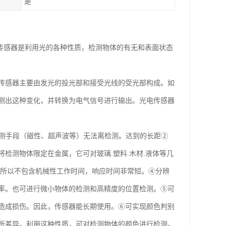
是
 光电传感器是利用光的各种性质，检测物体的有无和表面状态
传感器主要由发光的投光部和接受光线的受光部构成。如
测出这种变化，并转换为电气信号进行输出。光电传感器
检测手段（磁性、超声波等）无法离检测。达到的长距②
检测物体限定在金属，它可对玻璃.塑料.木材.液体等几
，所以不包含机械性工作时间，响应时间非常短。④分辨
率。也可进行微小物体的检测和高精度的位置检测。⑤可
造成损伤。因此，传感器能长期使用。⑥可实现颜色判别
所差异。利用这种性质，可对检测物体的颜色进行检测。