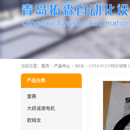
当前位置：
首页
>
产品中心
>
SICK
> GTE6-P1231特价销售 
产品分类
雷赛
大研减速电机
欧姆龙