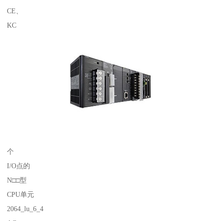
CE、
KC
个
I/O点的
N□□型
CPU单元
2064_lu_6_4