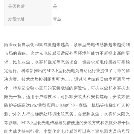
是否售后
是
发货地址
青岛
随着设备自动化和集成度越来越高，紧凑型光电传感器越来越受到
市场的青睐。这对光电传感器适应外界环境的能力不断提出新的要
求，比如灰尘，水雾和强光等恶劣场合，也要求光电传感器可靠稳
定运行。科瑞新推出的M12小型化光电为自动化行业提供了可靠的解
决方案。技术优势检测距离可达6m，通过芯片编程灵敏度可调尺寸
小，特别适合狭小空间的安装极强的穿透性，可抗灰尘和水雾抗太
阳光干扰，适用于户瑞技术，可拆卸安装头和安装螺母，安装方便
防护等级高达IP67典型应用1.电梯行业--商场、机场等扶梯出行人检
测户外的人行扶梯所处环境比较恶劣，会受到灰尘，水雾和太阳光
等影响。M12小型化光电传感器凭借便捷的安装方式和强抗外界干扰
能力成为扶梯行业。小型化光电传感器可以完全避免因为误信号导