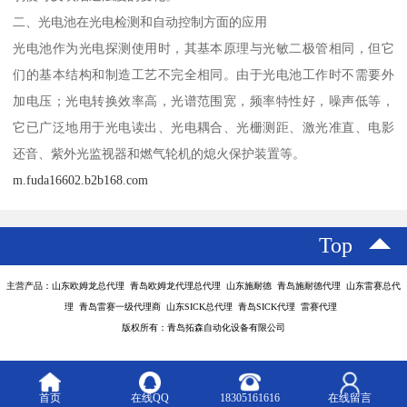
二、光电池在光电检测和自动控制方面的应用
光电池作为光电探测使用时，其基本原理与光敏二极管相同，但它
们的基本结构和制造工艺不完全相同。由于光电池工作时不需要外
加电压；光电转换效率高，光谱范围宽，频率特性好，噪声低等，
它已广泛地用于光电读出、光电耦合、光栅测距、激光准直、电影
还音、紫外光监视器和燃气轮机的熄火保护装置等。
m.fuda16602.b2b168.com
Top
主营产品：山东欧姆龙总代理 青岛欧姆龙代理总代理 山东施耐德 青岛施耐德代理 山东雷赛总代
理 青岛雷赛一级代理商 山东SICK总代理 青岛SICK代理 雷赛代理
版权所有：青岛拓森自动化设备有限公司
首页
在线QQ
18305161616
在线留言