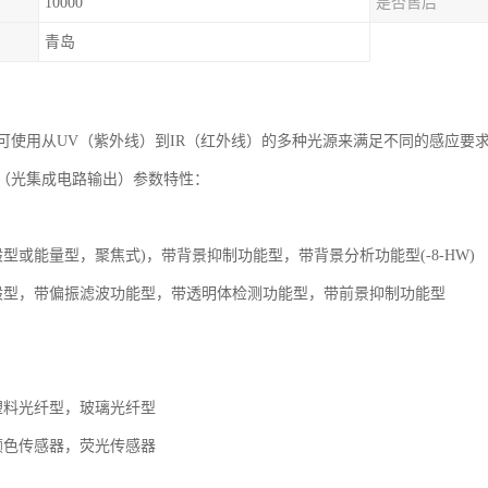
10000
是否售后
青岛
可使用从UV（紫外线）到IR（红外线）的多种光源来满足不同的感应要
（光集成电路输出）参数特性：
型或能量型，聚焦式)，带背景抑制功能型，带背景分析功能型(-8-HW)
般型，带偏振滤波功能型，带透明体检测功能型，带前景抑制功能型
塑料光纤型，玻璃光纤型
颜色传感器，荧光传感器