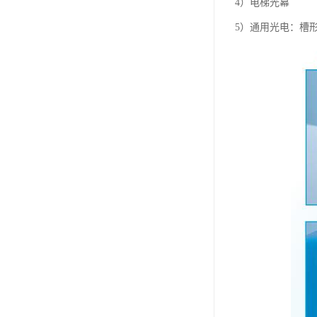
4）电梯光幕
5）通用光电：槽