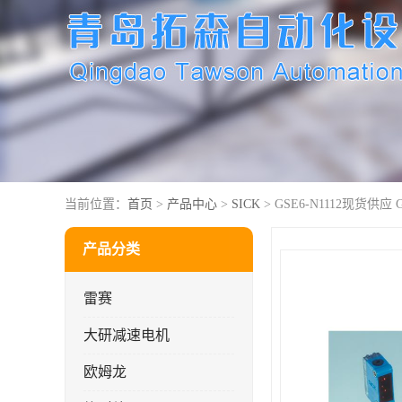
当前位置：
首页
>
产品中心
>
SICK
> GSE6-N1112现货供应 
产品分类
雷赛
大研减速电机
欧姆龙