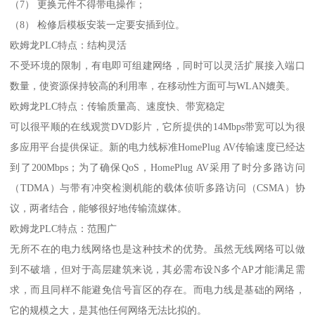
（7） 更换元件不得带电操作；
（8） 检修后模板安装一定要安插到位。
欧姆龙PLC特点：结构灵活
不受环境的限制，有电即可组建网络，同时可以灵活扩展接入端口
数量，使资源保持较高的利用率，在移动性方面可与WLAN媲美。
欧姆龙PLC特点：传输质量高、速度快、带宽稳定
可以很平顺的在线观赏DVD影片，它所提供的14Mbps带宽可以为很
多应用平台提供保证。新的电力线标准HomePlug AV传输速度已经达
到了200Mbps；为了确保QoS，HomePlug AV采用了时分多路访问
（TDMA）与带有冲突检测机能的载体侦听多路访问（CSMA）协
议，两者结合，能够很好地传输流媒体。
欧姆龙PLC特点：范围广
无所不在的电力线网络也是这种技术的优势。虽然无线网络可以做
到不破墙，但对于高层建筑来说，其必需布设N多个AP才能满足需
求，而且同样不能避免信号盲区的存在。而电力线是基础的网络，
它的规模之大，是其他任何网络无法比拟的。