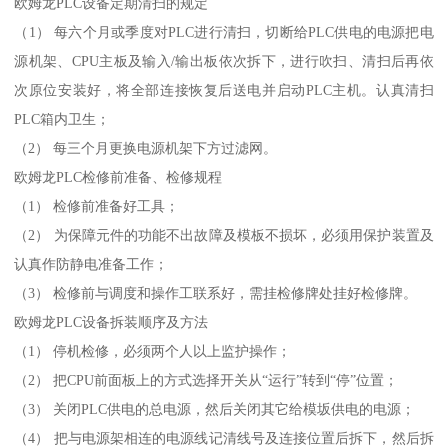
欧姆龙PLC设备定期清扫的规定
（1） 每六个月或季度对PLC进行清扫，切断给PLC供电的电源把电
源机架、CPU主板及输入/输出板依次拆下，进行吹扫、清扫后再依
次原位安装好，将全部连接恢复后送电并启动PLC主机。认真清扫
PLC箱内卫生；
（2） 每三个月更换电源机架下方过滤网。
欧姆龙PLC检修前准备、检修规程
（1） 检修前准备好工具；
（2） 为保障元件的功能不出故障及模板不损坏，必须用保护装置及
认真作防静电准备工作；
（3） 检修前与调度和操作工联系好，需挂检修牌处挂好检修牌。
欧姆龙PLC设备拆装顺序及方法
（1） 停机检修，必须两个人以上监护操作；
（2） 把CPU前面板上的方式选择开关从“运行”转到“停”位置；
（3） 关闭PLC供电的总电源，然后关闭其它给模坂供电的电源；
（4） 把与电源架相连的电源线记清线号及连接位置后拆下，然后拆