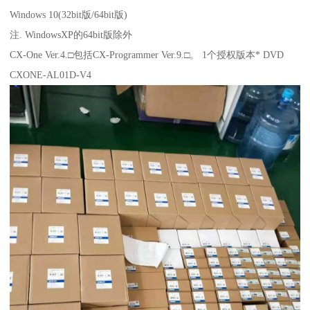
Windows 10(32bit版/64bit版)
注. WindowsXP的64bit版除外
CX-One Ver.4.□包括CX-Programmer Ver.9.□。 1个授权版本* DVD
CXONE-AL01D-V4