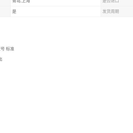
青岛,上海
是否进口
是
发货周期
型号 标准
输出