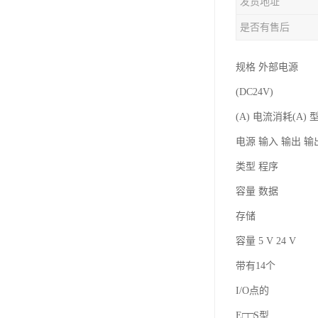
发货地址
是否有售后
规格 外部电源
(DC24V)
(A) 电流消耗(A) 
电源 输入 输出 
类型 程序
容量 数据
存储
容量 5 V 24 V
带有14个
I/O点的
E□□S型