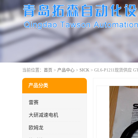
当前位置：
首页
>
产品中心
>
SICK
> GL6-P1211现货供应 G
产品分类
雷赛
大研减速电机
欧姆龙