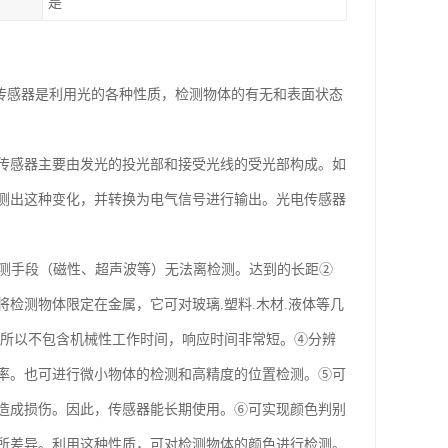
是
 光电传感器是利用光的各种性质，检测物体的有无和表面状态
传感器主要由发光的投光部和接受光线的受光部构成。如
测出这种变化，并转换为电气信号进行输出。光电传感器
检测手段（磁性、超声波等）无法离检测。达到的长距②
检测物体限定在金属，它可对玻璃.塑料.木材.液体等几
，所以不包含机械性工作时间，响应时间非常短。④分辨
率。也可进行微小物体的检测和高精度的位置检测。⑤可
造成损伤。因此，传感器能长期使用。⑥可实现颜色判别
所差异。利用这种性质，可对检测物体的颜色进行检测。