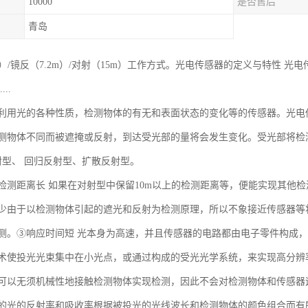
10000
是否售后
青岛
m）/镜反（7.2m）/对射（15m）工作方式。光电传感器的定义与特性
..
利用光的各种性质，检测物体的有无和表面状态的变化等的传感器。光电
测物体不同而被遮掩或反射，到达受光部的量将会发生变化。受光部将检
射型、 回归反射型、扩散反射型。
检测距离长 如果在对射型中保留10m以上的检测距离等，便能实现其他
少由于以检测物体引起的遮光和反射为检测原理，所以不象接近传感器等将
测。③响应时间短 光本身为高速，并且传感器的电路都由电子零件构成
术使投光光束集中在小光点，或通过构成的受光光学系统，来实现高分辨
可以无须机械性地接触检测物体实现检测，因此不会对检测物体和传感器
的光的反射率和吸收率根据被投光的光线波长和检测物体的颜色组合而有