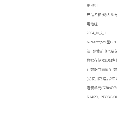
电池组
产品名称 规格 型
电池组
2064_lu_7_1
N/NA□□(S□)型
注. 即使断电也要保
数据存储器(DM备
计数器当前值/计数
(请使用制造后2年以内
选装单元(N30/40/6
N14/20、N30/40/