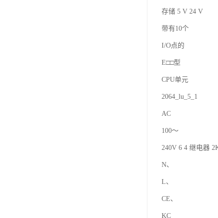
存储 5 V 24 V
带有10个
I/O点的
E□□型
CPU单元
2064_lu_5_1
AC
100～
240V 6 4 继电器 2K
N、
L、
CE、
KC