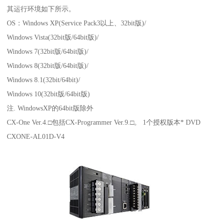
其运行环境如下所示。
OS：Windows XP(Service Pack3以上、32bit版)/
Windows Vista(32bit版/64bit版)/
Windows 7(32bit版/64bit版)/
Windows 8(32bit版/64bit版)/
Windows 8.1(32bit/64bit)/
Windows 10(32bit版/64bit版)
注. WindowsXP的64bit版除外
CX-One Ver.4.□包括CX-Programmer Ver.9.□。 1个授权版本* DVD
CXONE-AL01D-V4