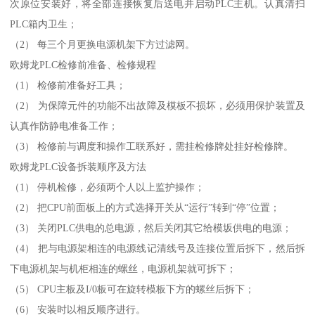
次原位安装好，将全部连接恢复后送电并启动PLC主机。认真清扫
PLC箱内卫生；
（2） 每三个月更换电源机架下方过滤网。
欧姆龙PLC检修前准备、检修规程
（1） 检修前准备好工具；
（2） 为保障元件的功能不出故障及模板不损坏，必须用保护装置及
认真作防静电准备工作；
（3） 检修前与调度和操作工联系好，需挂检修牌处挂好检修牌。
欧姆龙PLC设备拆装顺序及方法
（1） 停机检修，必须两个人以上监护操作；
（2） 把CPU前面板上的方式选择开关从“运行”转到“停”位置；
（3） 关闭PLC供电的总电源，然后关闭其它给模坂供电的电源；
（4） 把与电源架相连的电源线记清线号及连接位置后拆下，然后拆
下电源机架与机柜相连的螺丝，电源机架就可拆下；
（5） CPU主板及I/0板可在旋转模板下方的螺丝后拆下；
（6） 安装时以相反顺序进行。