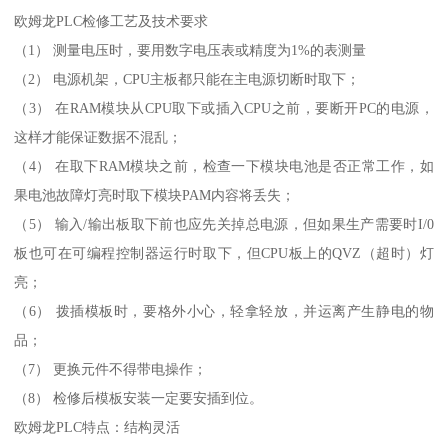
欧姆龙PLC检修工艺及技术要求
（1） 测量电压时，要用数字电压表或精度为1%的表测量
（2） 电源机架，CPU主板都只能在主电源切断时取下；
（3） 在RAM模块从CPU取下或插入CPU之前，要断开PC的电源，
这样才能保证数据不混乱；
（4） 在取下RAM模块之前，检查一下模块电池是否正常工作，如
果电池故障灯亮时取下模块PAM内容将丢失；
（5） 输入/输出板取下前也应先关掉总电源，但如果生产需要时I/0
板也可在可编程控制器运行时取下，但CPU板上的QVZ（超时）灯
亮；
（6） 拨插模板时，要格外小心，轻拿轻放，并运离产生静电的物
品；
（7） 更换元件不得带电操作；
（8） 检修后模板安装一定要安插到位。
欧姆龙PLC特点：结构灵活