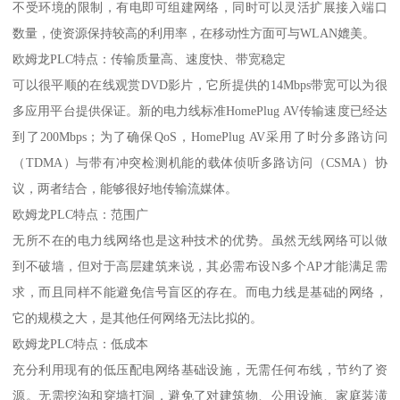
不受环境的限制，有电即可组建网络，同时可以灵活扩展接入端口
数量，使资源保持较高的利用率，在移动性方面可与WLAN媲美。
欧姆龙PLC特点：传输质量高、速度快、带宽稳定
可以很平顺的在线观赏DVD影片，它所提供的14Mbps带宽可以为很
多应用平台提供保证。新的电力线标准HomePlug AV传输速度已经达
到了200Mbps；为了确保QoS，HomePlug AV采用了时分多路访问
（TDMA）与带有冲突检测机能的载体侦听多路访问（CSMA）协
议，两者结合，能够很好地传输流媒体。
欧姆龙PLC特点：范围广
无所不在的电力线网络也是这种技术的优势。虽然无线网络可以做
到不破墙，但对于高层建筑来说，其必需布设N多个AP才能满足需
求，而且同样不能避免信号盲区的存在。而电力线是基础的网络，
它的规模之大，是其他任何网络无法比拟的。
欧姆龙PLC特点：低成本
充分利用现有的低压配电网络基础设施，无需任何布线，节约了资
源。无需挖沟和穿墙打洞，避免了对建筑物、公用设施、家庭装潢