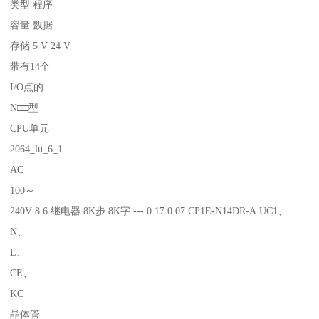
类型 程序
容量 数据
存储 5 V 24 V
带有14个
I/O点的
N□□型
CPU单元
2064_lu_6_1
AC
100～
240V 8 6 继电器 8K步 8K字 --- 0.17 0.07 CP1E-N14DR-A UC1、
N、
L、
CE、
KC
晶体管