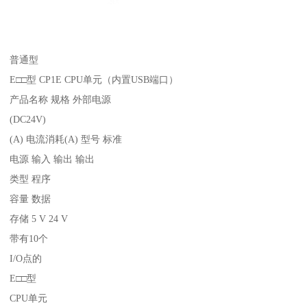
普通型
E□□型 CP1E CPU单元（内置USB端口）
产品名称 规格 外部电源
(DC24V)
(A) 电流消耗(A) 型号 标准
电源 输入 输出 输出
类型 程序
容量 数据
存储 5 V 24 V
带有10个
I/O点的
E□□型
CPU单元