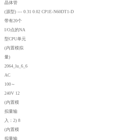
晶体管
(源型) --- 0.31 0.02 CP1E-N60DT1-D
带有20个
I/O点的NA
型CPU单元
(内置模拟
量)
2064_lu_6_6
AC
100～
240V 12
(内置模
拟量输
入：2) 8
(内置模
拟量输