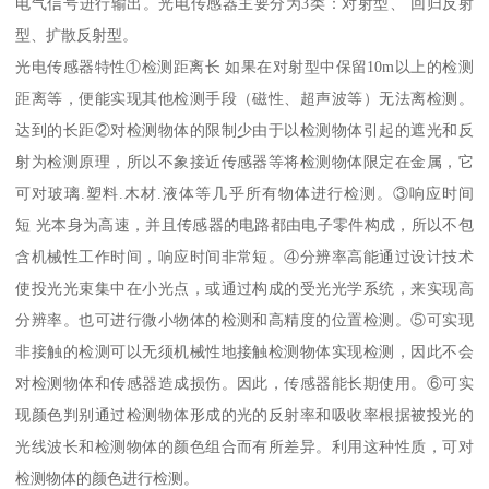
电气信号进行输出。光电传感器主要分为3类：对射型、 回归反射
型、扩散反射型。
光电传感器特性①检测距离长 如果在对射型中保留10m以上的检测
距离等，便能实现其他检测手段（磁性、超声波等）无法离检测。
达到的长距②对检测物体的限制少由于以检测物体引起的遮光和反
射为检测原理，所以不象接近传感器等将检测物体限定在金属，它
可对玻璃.塑料.木材.液体等几乎所有物体进行检测。③响应时间
短 光本身为高速，并且传感器的电路都由电子零件构成，所以不包
含机械性工作时间，响应时间非常短。④分辨率高能通过设计技术
使投光光束集中在小光点，或通过构成的受光光学系统，来实现高
分辨率。也可进行微小物体的检测和高精度的位置检测。⑤可实现
非接触的检测可以无须机械性地接触检测物体实现检测，因此不会
对检测物体和传感器造成损伤。因此，传感器能长期使用。⑥可实
现颜色判别通过检测物体形成的光的反射率和吸收率根据被投光的
光线波长和检测物体的颜色组合而有所差异。利用这种性质，可对
检测物体的颜色进行检测。