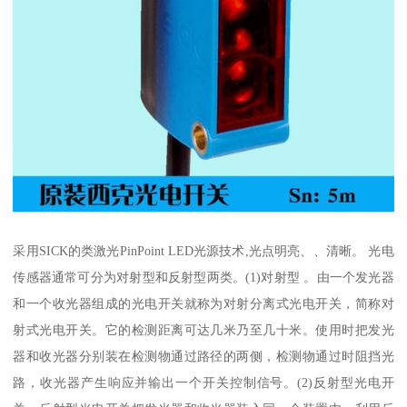
采用SICK的类激光PinPoint LED光源技术,光点明亮、、清晰。 光电
传感器通常可分为对射型和反射型两类。(1)对射型 。由一个发光器
和一个收光器组成的光电开关就称为对射分离式光电开关，简称对
射式光电开关。它的检测距离可达几米乃至几十米。使用时把发光
器和收光器分别装在检测物通过路径的两侧，检测物通过时阻挡光
路，收光器产生响应并输出一个开关控制信号。(2)反射型光电开