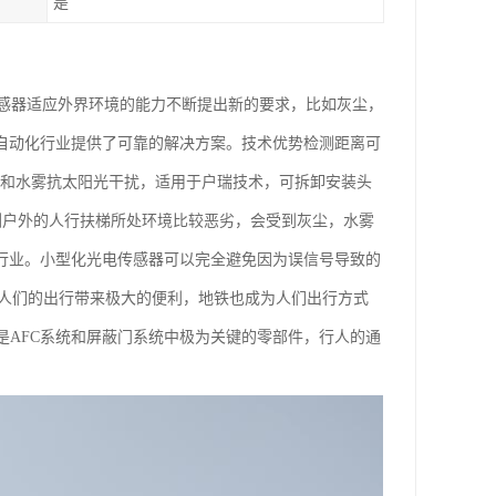
是
感器适应外界环境的能力不断提出新的要求，比如灰尘，
为自动化行业提供了可靠的解决方案。技术优势检测距离可
尘和水雾抗太阳光干扰，适用于户瑞技术，可拆卸安装头
检测户外的人行扶梯所处环境比较恶劣，会受到灰尘，水雾
梯行业。小型化光电传感器可以完全避免因为误信号导致的
展为人们的出行带来极大的便利，地铁也成为人们出行方式
是AFC系统和屏蔽门系统中极为关键的零部件，行人的通