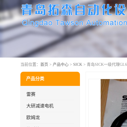
当前位置：
首页
>
产品中心
>
SICK
> 青岛SICK一级代理GL6-N
产品分类
雷赛
大研减速电机
欧姆龙