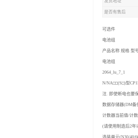
发货地址
是否有售后
可选件
电池组
产品名称 规格 型
电池组
2064_lu_7_1
N/NA□□(S□)型
注. 即使断电也要保
数据存储器(DM备
计数器当前值/计数
(请使用制造后2年以内
选装单元(N30/40/6