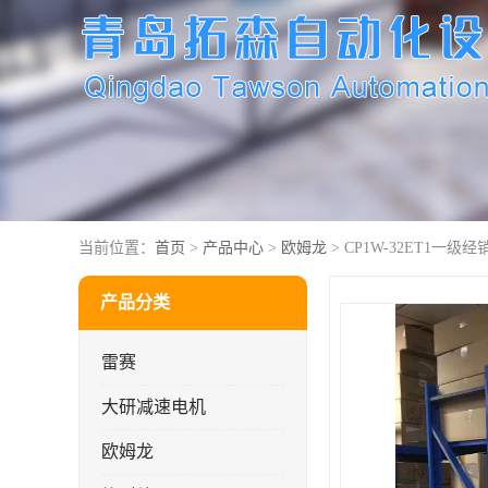
当前位置：
首页
>
产品中心
>
欧姆龙
> CP1W-32ET1一级经
产品分类
雷赛
大研减速电机
欧姆龙