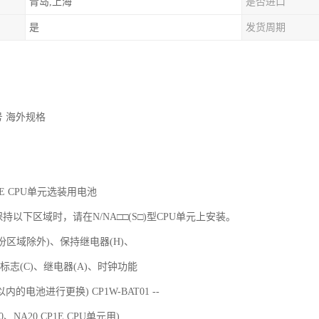
青岛,上海
是否进口
是
发货周期
号 海外规格
CP1E CPU单元选装用电池
持以下区域时，请在N/NA□□(S□)型CPU单元上安装。
份区域除外)、保持继电器(H)、
标志(C)、继电器(A)、时钟功能
的电池进行更换) CP1W-BAT01 --
0、NA20 CP1E CPU单元用)