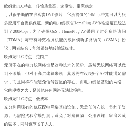
欧姆龙PLC特点：传输质量高、速度快、带宽稳定
可以很平顺的在线观赏DVD影片，它所提供的14Mbps带宽可以为很
多应用平台提供保证。新的电力线标准HomePlug AV传输速度已经达
到了200Mbps；为了确保QoS，HomePlug AV采用了时分多路访问
（TDMA）与带有冲突检测机能的载体侦听多路访问（CSMA）协
议，两者结合，能够很好地传输流媒体。
欧姆龙PLC特点：范围广
无所不在的电力线网络也是这种技术的优势。虽然无线网络可以做
到不破墙，但对于高层建筑来说，其必需布设N多个AP才能满足需
求，而且同样不能避免信号盲区的存在。而电力线是基础的网络，
它的规模之大，是其他任何网络无法比拟的。
欧姆龙PLC特点：低成本
充分利用现有的低压配电网络基础设施，无需任何布线，节约了资
源。无需挖沟和穿墙打洞，避免了对建筑物、公用设施、家庭装潢
的破坏，同时也节省了人力。