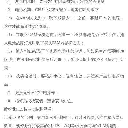
（1） 测量电压时，要用数字电压表或精度为1%的表测量
（2） 电源机架，CPU主板都只能在主电源切断时取下；
（3） 在RAM模块从CPU取下或插入CPU之前，要断开PC的电源，
这样才能保证数据不混乱；
（4） 在取下RAM模块之前，检查一下模块电池是否正常工作，如
果电池故障灯亮时取下模块PAM内容将丢失；
（5） 输入/输出板取下前也应先关掉总电源，但如果生产需要时I/0
板也可在可编程控制器运行时取下，但CPU板上的QVZ（超时）灯
亮；
（6） 拨插模板时，要格外小心，轻拿轻放，并运离产生静电的物
品；
（7） 更换元件不得带电操作；
（8） 检修后模板安装一定要安插到位。
欧姆龙PLC特点：结构灵活
不受环境的限制，有电即可组建网络，同时可以灵活扩展接入端口
数量，使资源保持较高的利用率，在移动性方面可与WLAN媲美。