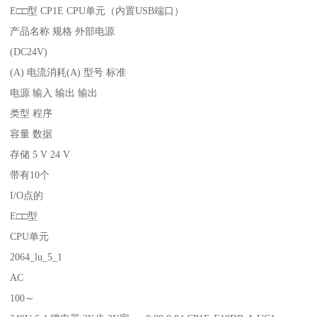
E□□型 CP1E CPU单元（内置USB端口）
产品名称 规格 外部电源
(DC24V)
(A) 电流消耗(A) 型号 标准
电源 输入 输出 输出
类型 程序
容量 数据
存储 5 V 24 V
带有10个
I/O点的
E□□型
CPU单元
2064_lu_5_1
AC
100～