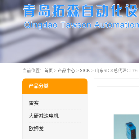
当前位置：
首页
>
产品中心
>
SICK
> 山东SICK总代理GTE6-P
产品分类
雷赛
大研减速电机
欧姆龙