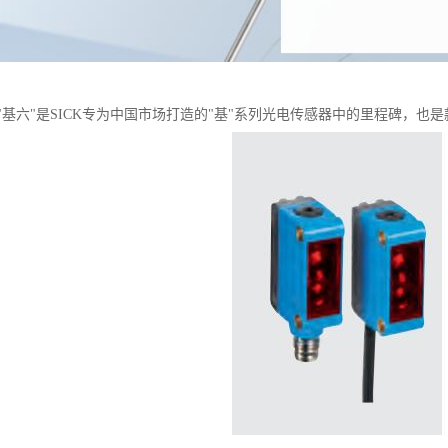
"基六"是SICK专为中国市场打造的"基"系列光电传感器中的里程碑，也