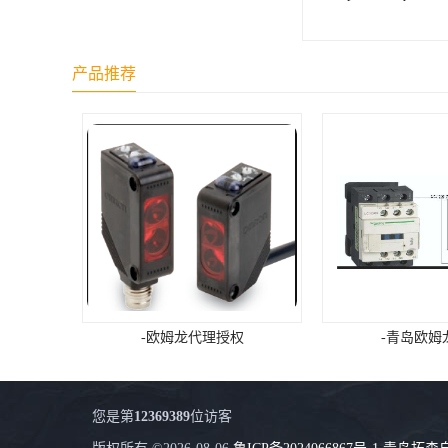
产品推荐
-欧姆龙代理授权
-青岛欧姆龙
您是第
12369389
位访客