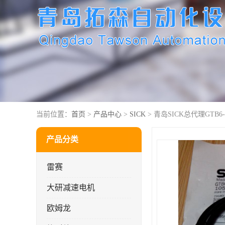
当前位置：
首页
>
产品中心
>
SICK
> 青岛SICK总代理GTB6-P
产品分类
雷赛
大研减速电机
欧姆龙