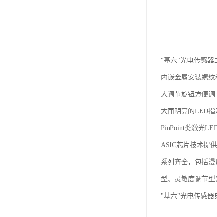
"基六"光电传感器
内嵌金属安装螺纹和
大调节旋钮方便调
大而明亮的LED
PinPoint类激
ASIC芯片技术提
系列齐全，包括漫
型、灵敏度调节型
"基六"光电传感