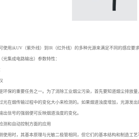
可使用从UV（紫外线）到IR（红外线）的多种光源来满足不同的感应要
（光集成电路输出）参数特性：
：
仪
是环保的重要任务之一。为了消除工业烟尘污染，首先要知道烟尘排放量
过光在烟传输过程中的变化大小来检测的。如果烟道浊度增加，光源发出
输出信号的强弱便可反映烟道浊度的变化。
检测和自动控制方面的应用
测使用时，其基本原理与光敏二极管相同，但它们的基本结构和制造工艺