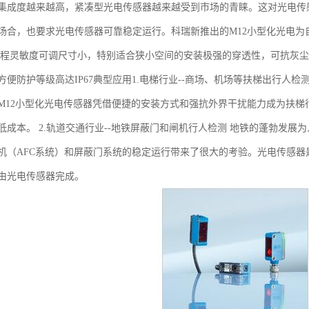
集成度越来越高，紧凑型光电传感器越来越受到市场的青睐。这对光电传
场合，也要求光电传感器可靠稳定运行。科瑞新推出的M12小型化光电
编程灵敏度可调尺寸小，特别适合狭小空间的安装极强的穿透性，可抗灰
方便防护等级高达IP67典型应用1.电梯行业--商场、机场等扶梯出行人
M12小型化光电传感器凭借便捷的安装方式和强抗外界干扰能力成为扶
低成本。 2.轨道交通行业--地铁屏蔽门和闸机行人检测 地铁的蓬勃发
机（AFC系统）和屏蔽门系统的稳定运行带来了很大的考验。光电传感器
由光电传感器完成。