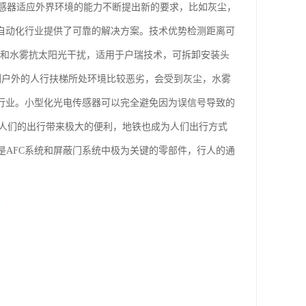
感器适应外界环境的能力不断提出新的要求，比如灰尘，
为自动化行业提供了可靠的解决方案。技术优势检测距离可
尘和水雾抗太阳光干扰，适用于户瑞技术，可拆卸安装头
检测户外的人行扶梯所处环境比较恶劣，会受到灰尘，水雾
梯行业。小型化光电传感器可以完全避免因为误信号导致的
展为人们的出行带来极大的便利，地铁也成为人们出行方式
是AFC系统和屏蔽门系统中极为关键的零部件，行人的通