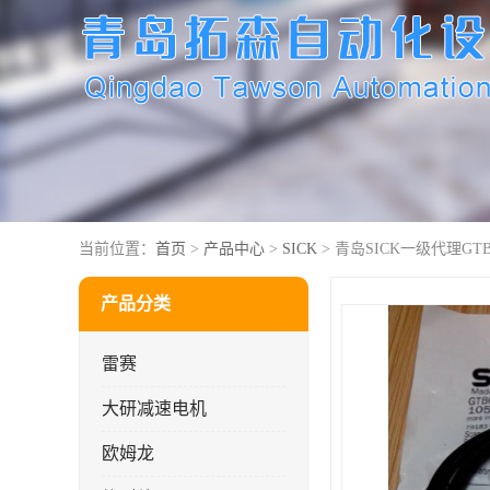
当前位置：
首页
>
产品中心
>
SICK
> 青岛SICK一级代理GTB6-
产品分类
雷赛
大研减速电机
欧姆龙