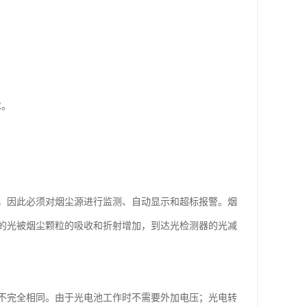
求。
，因此必须对烟尘源进行监测、自动显示和超标报警。烟
的光被烟尘颗粒的吸收和折射增加，到达光检测器的光减
不完全相同。由于光电池工作时不需要外加电压；光电转