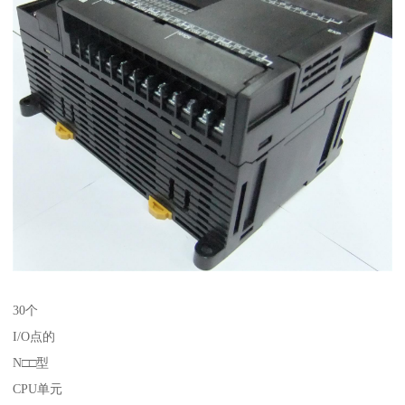
30个
I/O点的
N□□型
CPU单元