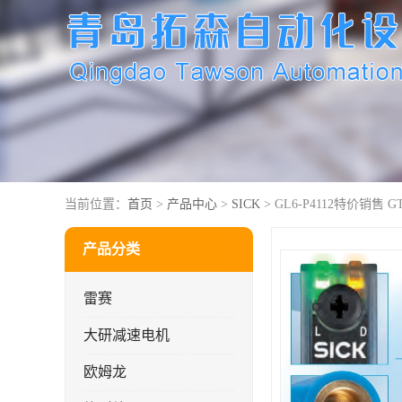
当前位置：
首页
>
产品中心
>
SICK
> GL6-P4112特价销售 G
产品分类
雷赛
大研减速电机
欧姆龙