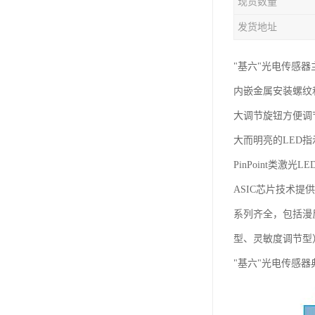
现货数量
发货地址
"基六"光电传感器
内嵌金属安装螺纹和
大调节旋钮方便调
大而明亮的LED
PinPoint类激
ASIC芯片技术提
系列齐全，包括漫
型、灵敏度调节型
"基六"光电传感