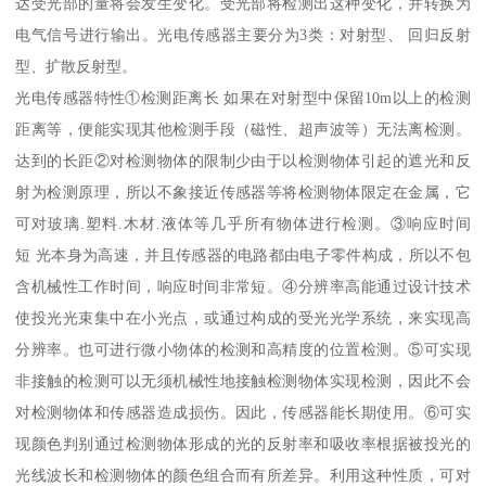
达受光部的量将会发生变化。受光部将检测出这种变化，并转换为
电气信号进行输出。光电传感器主要分为3类：对射型、 回归反射
型、扩散反射型。
光电传感器特性①检测距离长 如果在对射型中保留10m以上的检测
距离等，便能实现其他检测手段（磁性、超声波等）无法离检测。
达到的长距②对检测物体的限制少由于以检测物体引起的遮光和反
射为检测原理，所以不象接近传感器等将检测物体限定在金属，它
可对玻璃.塑料.木材.液体等几乎所有物体进行检测。③响应时间
短 光本身为高速，并且传感器的电路都由电子零件构成，所以不包
含机械性工作时间，响应时间非常短。④分辨率高能通过设计技术
使投光光束集中在小光点，或通过构成的受光光学系统，来实现高
分辨率。也可进行微小物体的检测和高精度的位置检测。⑤可实现
非接触的检测可以无须机械性地接触检测物体实现检测，因此不会
对检测物体和传感器造成损伤。因此，传感器能长期使用。⑥可实
现颜色判别通过检测物体形成的光的反射率和吸收率根据被投光的
光线波长和检测物体的颜色组合而有所差异。利用这种性质，可对