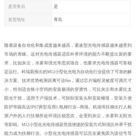
是否售后
是
发货地址
青岛
随着设备自动化和集成度越来越高，紧凑型光电传感器越来越受到
市场的青睐。这对光电传感器适应外界环境的能力不断提出新的要
求，比如灰尘，水雾和强光等恶劣场合，也要求光电传感器可靠稳
定运行。科瑞新推出的M12小型化光电为自动化行业提供了可靠的解
决方案。技术优势检测距离可达6m，通过芯片编程灵敏度可调尺寸
小，特别适合狭小空间的安装极强的穿透性，可抗灰尘和水雾抗太
阳光干扰，适用于户瑞技术，可拆卸安装头和安装螺母，安装方便
防护等级高达IP67典型应用1.电梯行业--商场、机场等扶梯出行人检
测户外的人行扶梯所处环境比较恶劣，会受到灰尘，水雾和太阳光
等影响。M12小型化光电传感器凭借便捷的安装方式和强抗外界干扰
能力成为扶梯行业。小型化光电传感器可以完全避免因为误信号导