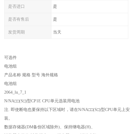
是否进口
是
是否有售后
是
发货周期
当天
可选件
电池组
产品名称 规格 型号 海外规格
电池组
2064_lu_7_1
N/NA□□(S□)型CP1E CPU单元选装用电池
注. 即使断电也要保持以下区域时，请在N/NA□□(S□)型CPU单元上安
装。
数据存储器(DM备份区域除外)、保持继电器(H)、