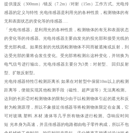
提供漫反（300mm）/镜反（7.2m）/对射（15m）工作方式。光电传
感器的定义与特性 光电传感器是利用光的各种性质，检测物体的有
无和表面状态的变化等的传感器.....
「光电传感器」是利用光的各种性质，检测物体的有无和表面状态
的变化等的传感器。光电传感器主要由发光的投光部和接受光线的
受光部构成。如果投射的光线因检测物体不同而被遮掩或反射，到
达受光部的量将会发生变化。受光部将检测出这种变化，并转换为
电气信号进行输出。光电传感器主要分为3类：对射型、 回归反射
型、扩散反射型。
光电传感器特性①检测距离长 如果在对射型中保留10m以上的检测
距离等，便能实现其他检测手段（磁性、超声波等）无法离检测。
达到的长距②对检测物体的限制少由于以检测物体引起的遮光和反
射为检测原理，所以不象接近传感器等将检测物体限定在金属，它
可对玻璃.塑料.木材.液体等几乎所有物体进行检测。③响应时间
短 光本身为高速，并且传感器的电路都由电子零件构成，所以不包
含机械性工作时间，响应时间非常短。④分辨率高能通过设计技术