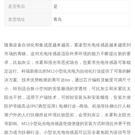
是否售后
是
发货地址
青岛
随着设备自动化和集成度越来越高，紧凑型光电传感器越来越受到
市场的青睐。这对光电传感器适应外界环境的能力不断提出新的要
求，比如灰尘，水雾和强光等恶劣场合，也要求光电传感器可靠稳
定运行。科瑞新推出的M12小型化光电为自动化行业提供了可靠的解
决方案。技术优势检测距离可达6m，通过芯片编程灵敏度可调尺寸
小，特别适合狭小空间的安装极强的穿透性，可抗灰尘和水雾抗太
阳光干扰，适用于户瑞技术，可拆卸安装头和安装螺母，安装方便
防护等级高达IP67典型应用1.电梯行业--商场、机场等扶梯出行人检
测户外的人行扶梯所处环境比较恶劣，会受到灰尘，水雾和太阳光
等影响。M12小型化光电传感器凭借便捷的安装方式和强抗外界干扰
能力成为扶梯行业。小型化光电传感器可以完全避免因为误信号导