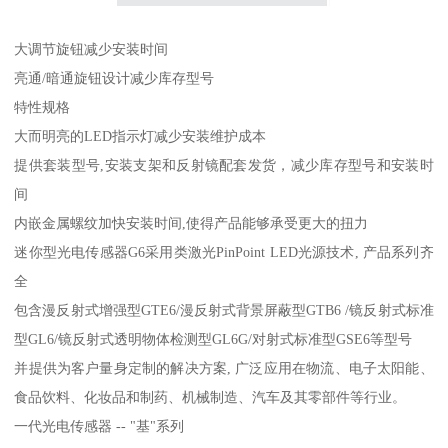
大调节旋钮减少安装时间
亮通/暗通旋钮设计减少库存型号
特性规格
大而明亮的LED指示灯减少安装维护成本
提供套装型号,安装支架和反射镜配套发货，减少库存型号和安装时
间
内嵌金属螺纹加快安装时间,使得产品能够承受更大的扭力
迷你型光电传感器G6采用类激光PinPoint LED光源技术, 产品系列齐
全
包含漫反射式增强型GTE6/漫反射式背景屏蔽型GTB6 /镜反射式标准
型GL6/镜反射式透明物体检测型GL6G/对射式标准型GSE6等型号
并提供为客户量身定制的解决方案, 广泛应用在物流、电子太阳能、
食品饮料、化妆品和制药、机械制造、汽车及其零部件等行业。
一代光电传感器 -- "基"系列