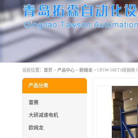
当前位置：
首页
>
产品中心
>
欧姆龙
> CP1W-16ET1经销商 
产品分类
雷赛
大研减速电机
欧姆龙