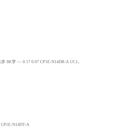
步 8K字 --- 0.17 0.07 CP1E-N14DR-A UC1、
02 CP1E-N14DT-A