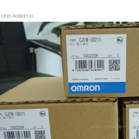
02 CP1E-N20DT1-D