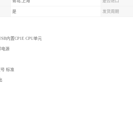
青岛,上海
是否进口
是
发货周期
、USB内置CP1E CPU单元
部电源
型号 标准
输出