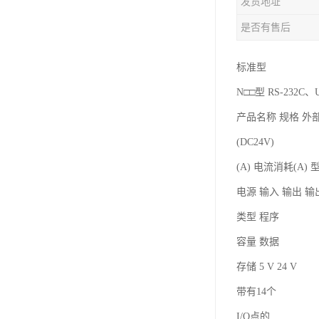
发货地址
是否有售后
标准型
N□□型 RS-232C
产品名称 规格 外
(DC24V)
(A) 电流消耗(A) 
电源 输入 输出 
类型 程序
容量 数据
存储 5 V 24 V
带有14个
I/O点的