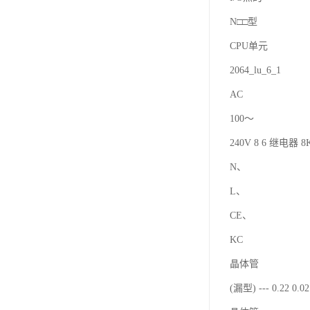
N□□型
CPU单元
2064_lu_6_1
AC
100～
240V 8 6 继电器 8K
N、
L、
CE、
KC
晶体管
(漏型) --- 0.22 0.