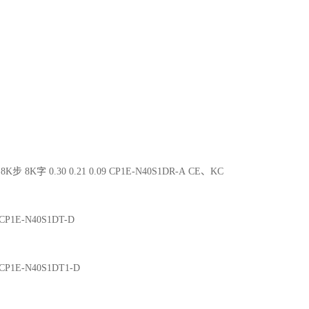
8K步 8K字 0.30 0.21 0.09 CP1E-N40S1DR-A CE、KC
2 CP1E-N40S1DT-D
2 CP1E-N40S1DT1-D