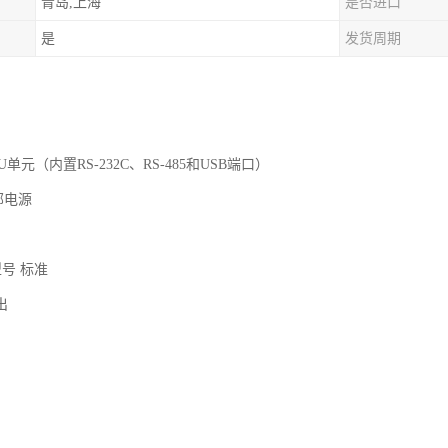
青岛,上海
是否进口
是
发货周期
CPU单元（内置RS-232C、RS-485和USB端口）
部电源
型号 标准
输出