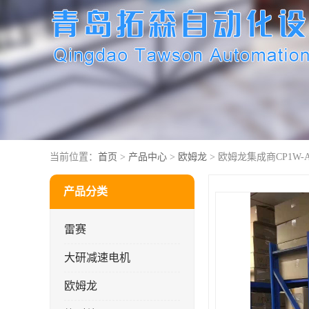
当前位置：
首页
>
产品中心
>
欧姆龙
> 欧姆龙集成商CP1W-AD
产品分类
雷赛
大研减速电机
欧姆龙