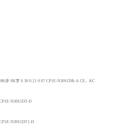
8K步 8K字 0.30 0.21 0.07 CP1E-N30S1DR-A CE、KC
2 CP1E-N30S1DT-D
2 CP1E-N30S1DT1-D