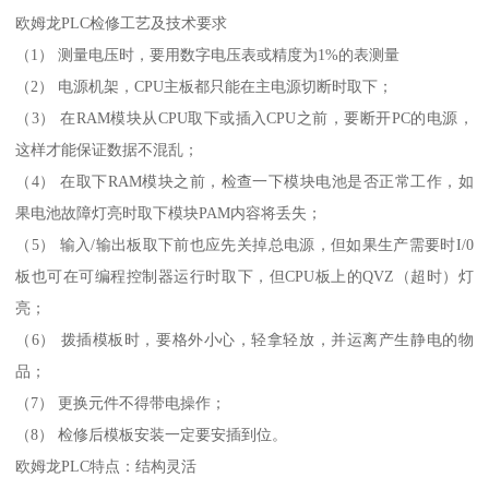
欧姆龙PLC检修工艺及技术要求
（1） 测量电压时，要用数字电压表或精度为1%的表测量
（2） 电源机架，CPU主板都只能在主电源切断时取下；
（3） 在RAM模块从CPU取下或插入CPU之前，要断开PC的电源，
这样才能保证数据不混乱；
（4） 在取下RAM模块之前，检查一下模块电池是否正常工作，如
果电池故障灯亮时取下模块PAM内容将丢失；
（5） 输入/输出板取下前也应先关掉总电源，但如果生产需要时I/0
板也可在可编程控制器运行时取下，但CPU板上的QVZ（超时）灯
亮；
（6） 拨插模板时，要格外小心，轻拿轻放，并运离产生静电的物
品；
（7） 更换元件不得带电操作；
（8） 检修后模板安装一定要安插到位。
欧姆龙PLC特点：结构灵活