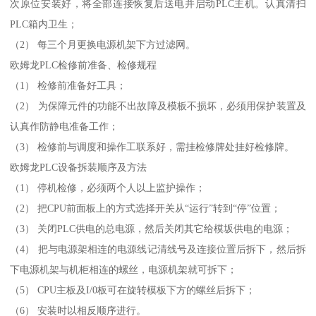
次原位安装好，将全部连接恢复后送电并启动PLC主机。认真清扫
PLC箱内卫生；
（2） 每三个月更换电源机架下方过滤网。
欧姆龙PLC检修前准备、检修规程
（1） 检修前准备好工具；
（2） 为保障元件的功能不出故障及模板不损坏，必须用保护装置及
认真作防静电准备工作；
（3） 检修前与调度和操作工联系好，需挂检修牌处挂好检修牌。
欧姆龙PLC设备拆装顺序及方法
（1） 停机检修，必须两个人以上监护操作；
（2） 把CPU前面板上的方式选择开关从“运行”转到“停”位置；
（3） 关闭PLC供电的总电源，然后关闭其它给模坂供电的电源；
（4） 把与电源架相连的电源线记清线号及连接位置后拆下，然后拆
下电源机架与机柜相连的螺丝，电源机架就可拆下；
（5） CPU主板及I/0板可在旋转模板下方的螺丝后拆下；
（6） 安装时以相反顺序进行。