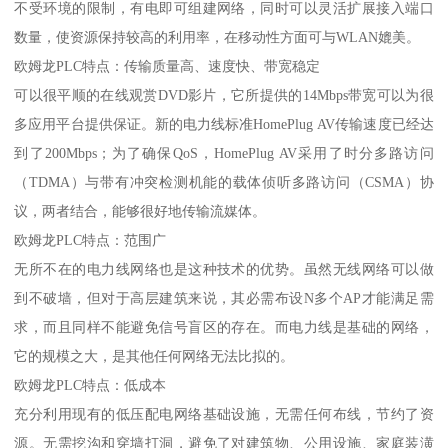
不受环境的限制，有电即可组建网络，同时可以灵活扩展接入端口
数量，使资源保持较高的利用率，在移动性方面可与WLAN媲美。
欧姆龙PLC特点：传输质量高、速度快、带宽稳定
可以很平顺的在线观赏DVD影片，它所提供的14Mbps带宽可以为很
多应用平台提供保证。新的电力线标准HomePlug AV传输速度已经达
到了200Mbps；为了确保QoS，HomePlug AV采用了时分多路访问
（TDMA）与带有冲突检测机能的载体侦听多路访问（CSMA）协
议，两者结合，能够很好地传输流媒体。
欧姆龙PLC特点：范围广
无所不在的电力线网络也是这种技术的优势。虽然无线网络可以做
到不破墙，但对于高层建筑来说，其必需布设N多个AP才能满足需
求，而且同样不能避免信号盲区的存在。而电力线是基础的网络，
它的规模之大，是其他任何网络无法比拟的。
欧姆龙PLC特点：低成本
充分利用现有的低压配电网络基础设施，无需任何布线，节约了资
源。无需挖沟和穿墙打洞，避免了对建筑物、公用设施、家庭装潢