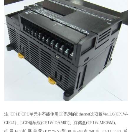
注. CP1E CPU单元中不能使用CP系列的Ethernet选项板Ver.1.0(CP1W-
CIF41)、LCD选项板(CP1W-DAM01)、存储盒(CP1W-ME05M)。
扩展I/O/扩展单元(E□□(S)型30点/40点/60点 CP1E CPU单