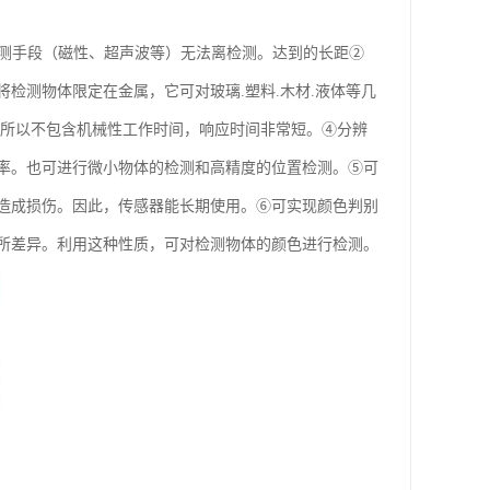
检测手段（磁性、超声波等）无法离检测。达到的长距②
检测物体限定在金属，它可对玻璃.塑料.木材.液体等几
，所以不包含机械性工作时间，响应时间非常短。④分辨
率。也可进行微小物体的检测和高精度的位置检测。⑤可
造成损伤。因此，传感器能长期使用。⑥可实现颜色判别
所差异。利用这种性质，可对检测物体的颜色进行检测。