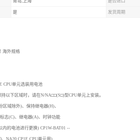
青岛,上海
是否进口
是
发货周期
号 海外规格
CP1E CPU单元选装用电池
持以下区域时，请在N/NA□□(S□)型CPU单元上安装。
份区域除外)、保持继电器(H)、
标志(C)、继电器(A)、时钟功能
的电池进行更换) CP1W-BAT01 --
0、NA20 CP1E CPU单元用)