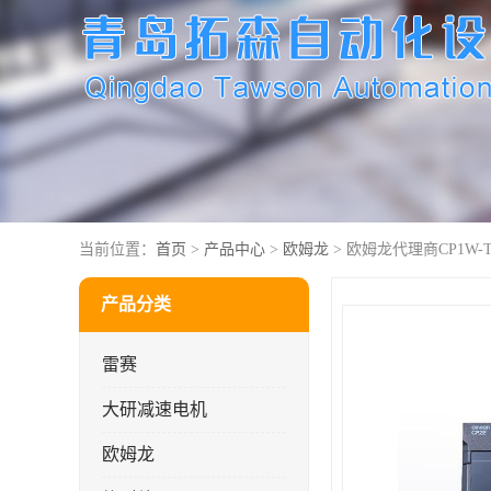
当前位置：
首页
>
产品中心
>
欧姆龙
> 欧姆龙代理商CP1W-TS
产品分类
雷赛
大研减速电机
欧姆龙