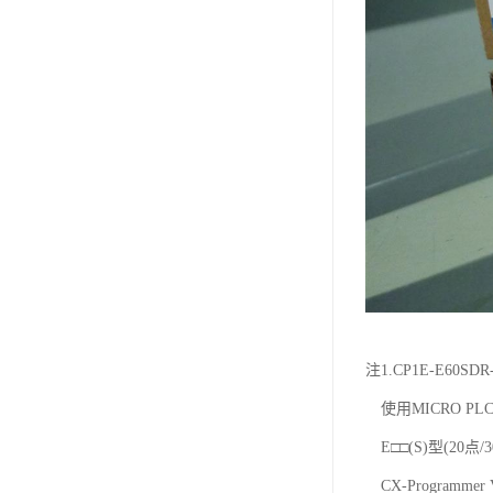
注1.CP1E-E60SD
使用MICRO PLC
E□□(S)型(20点/
CX-Programmer