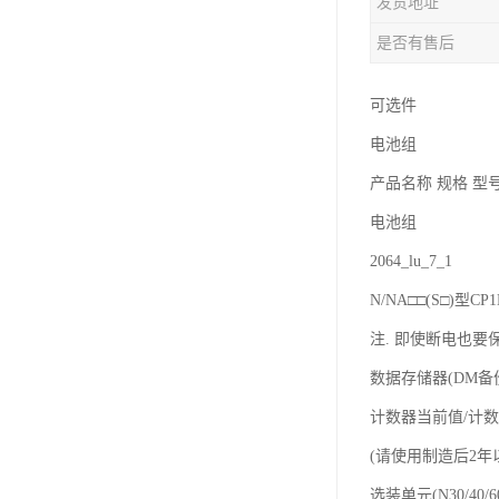
发货地址
是否有售后
可选件
电池组
产品名称 规格 型
电池组
2064_lu_7_1
N/NA□□(S□)型
注. 即使断电也要保
数据存储器(DM备
计数器当前值/计数
(请使用制造后2年以内
选装单元(N30/40/6