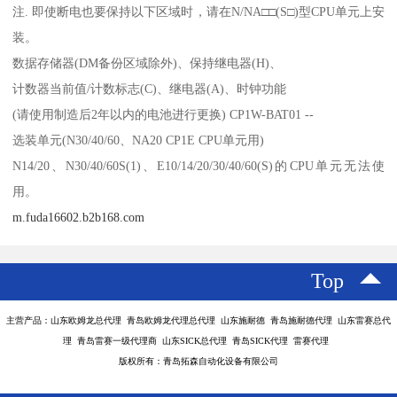
注. 即使断电也要保持以下区域时，请在N/NA□□(S□)型CPU单元上安
装。
数据存储器(DM备份区域除外)、保持继电器(H)、
计数器当前值/计数标志(C)、继电器(A)、时钟功能
(请使用制造后2年以内的电池进行更换) CP1W-BAT01 --
选装单元(N30/40/60、NA20 CP1E CPU单元用)
N14/20、N30/40/60S(1)、E10/14/20/30/40/60(S)的CPU单元无法使
用。
m.fuda16602.b2b168.com
Top
主营产品：山东欧姆龙总代理 青岛欧姆龙代理总代理 山东施耐德 青岛施耐德代理 山东雷赛总代
理 青岛雷赛一级代理商 山东SICK总代理 青岛SICK代理 雷赛代理
版权所有：青岛拓森自动化设备有限公司