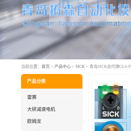
当前位置：
首页
>
产品中心
>
SICK
> 青岛SICK总代理GL6-P4
产品分类
雷赛
大研减速电机
欧姆龙