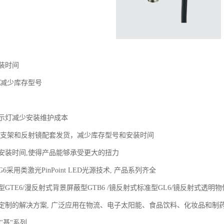
装时间
计减少库存型号
指示灯减少安装维护成本
装支架和反射镜配套发货，减少库存型号和安装时间
安装时间,使得产品能够承受更大的扭力
采用类激光PinPoint LED光源技术, 产品系列齐全
GTE6/漫反射式背景屏蔽型GTB6 /镜反射式标准型GL6/镜反射式透明物
定制的解决方案, 广泛应用在物流、电子太阳能、食品饮料、化妆品和制
 "基"系列