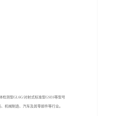
体检测型GL6G/对射式标准型GSE6等型号
药、机械制造、汽车及其零部件等行业。