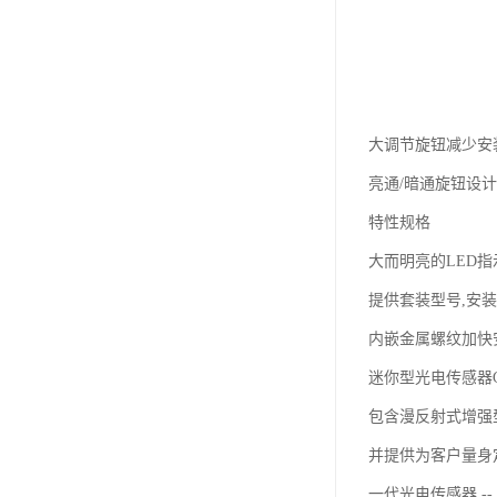
大调节旋钮减少安
亮通/暗通旋钮设
特性规格
大而明亮的LED
提供套装型号,安
内嵌金属螺纹加快
迷你型光电传感器G6
包含漫反射式增强型
并提供为客户量身
一代光电传感器 --