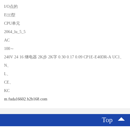
I/O点的
E□□型
CPU单元
2064_lu_5_5
AC
100～
240V 24 16 继电器 2K步 2K字 0.30 0.17 0.09 CP1E-E40DR-A UC1、
N、
L、
CE、
KC
m.fuda16602.b2b168.com
Top