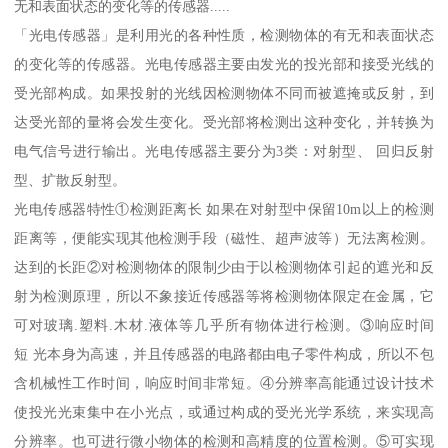
无和表面状态的变化等的传感器.....
「光电传感器」是利用光的各种性质，检测物体的有无和表面状态
的变化等的传感器。光电传感器主要由发光的投光部和接受光线的
受光部构成。如果投射的光线因检测物体不同而被遮掩或反射，到
达受光部的量将会发生变化。受光部将检测出这种变化，并转换为
电气信号进行输出。光电传感器主要分为3类：对射型、 回归反射
型、扩散反射型。
光电传感器特性①检测距离长 如果在对射型中保留10m以上的检测
距离等，便能实现其他检测手段（磁性、超声波等）无法离检测。
达到的长距②对检测物体的限制少由于以检测物体引起的遮光和反
射为检测原理，所以不象接近传感器等将检测物体限定在金属，它
可对玻璃.塑料.木材.液体等几乎所有物体进行检测。③响应时间
短 光本身为高速，并且传感器的电路都由电子零件构成，所以不包
含机械性工作时间，响应时间非常短。④分辨率高能通过设计技术
使投光光束集中在小光点，或通过构成的受光光学系统，来实现高
分辨率。也可进行微小物体的检测和高精度的位置检测。⑤可实现