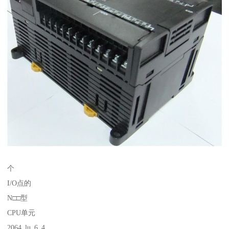
个
I/O点的
N□□型
CPU单元
2064_lu_6_4